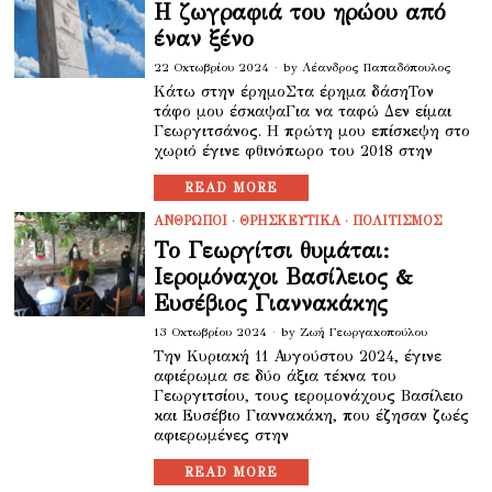
Η ζωγραφιά του ηρώου από
έναν ξένο
22 Οκτωβρίου 2024
by
Λέανδρος Παπαδόπουλος
Κάτω στην έρημοΣτα έρημα δάσηΤον
τάφο μου έσκαψαΓια να ταφώ Δεν είμαι
Γεωργιτσάνος. Η πρώτη μου επίσκεψη στο
χωριό έγινε φθινόπωρο του 2018 στην
READ MORE
ΑΝΘΡΩΠΟΙ
·
ΘΡΗΣΚΕΥΤΙΚΑ
·
ΠΟΛΙΤΙΣΜΟΣ
Το Γεωργίτσι θυμάται:
Ιερομόναχοι Βασίλειος &
Ευσέβιος Γιαννακάκης
13 Οκτωβρίου 2024
by
Ζωή Γεωργακοπούλου
Την Κυριακή 11 Αυγούστου 2024, έγινε
αφιέρωμα σε δύο άξια τέκνα του
Γεωργιτσίου, τους ιερομονάχους Βασίλειο
και Ευσέβιο Γιαννακάκη, που έζησαν ζωές
αφιερωμένες στην
READ MORE