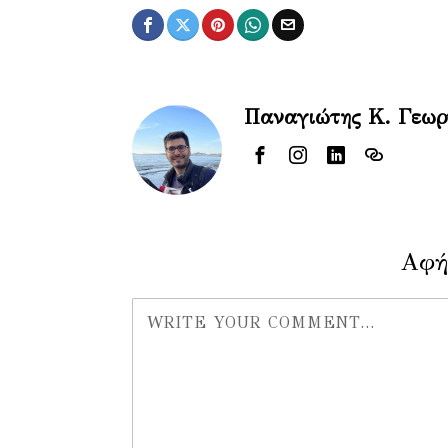
Παναγιώτης Κ. Γεω
Αφή