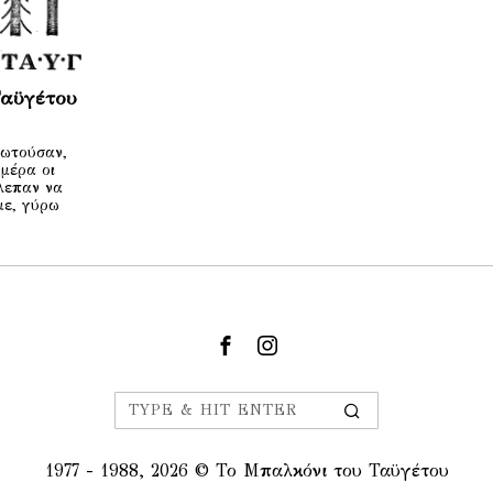
Ταϋγέτου
ρωτούσαν,
μέρα οι
λεπαν να
με, γύρω
1977 - 1988,
2026
© Το Μπαλκόνι του Ταϋγέτου