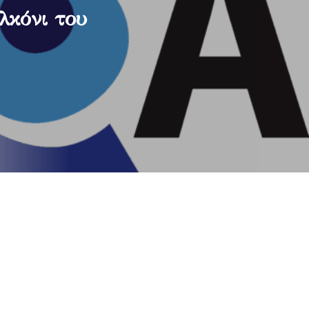
λκόνι του